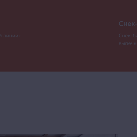
Снек
й линии».
Снек-б
выпечк