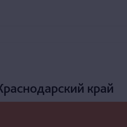
8 800 250 00 30
Заказ трансфера
Экскурсии
Номера
Рестораны и бары
Для детей
Пляж и б
Краснодарский край