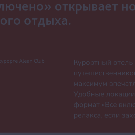
ключено» открывает н
ого отдыха.
урорте Alean Club
Курортный отель 
путешественников
максимум впечатл
Удобные локации
формат «Все вкл
релакса, если зах