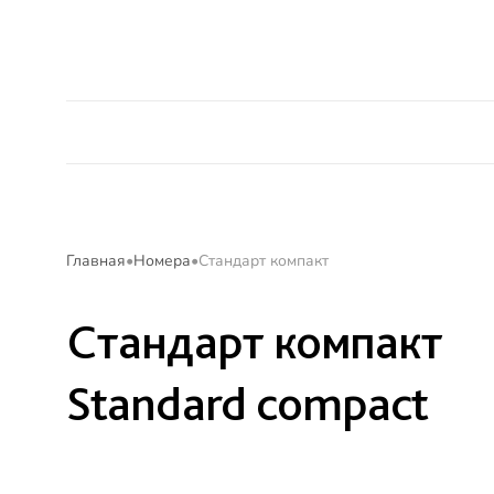
Alean Club Majestic
Мега Выгода
Акции
Главная
Номера
Стандарт компакт
Стандарт компакт
Standard compact