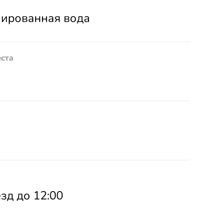
лированная вода
еста
езд до 12:00