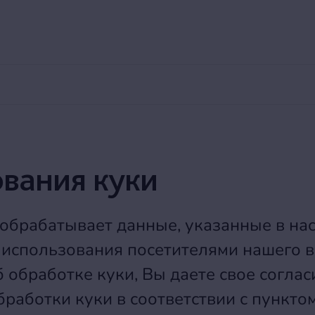
8 800 250 00 30
Заказ трансфера
Экскурсии
Номера
Рестораны и бары
Для детей
Пляж и б
вания куки
брабатывает данные, указанные в на
 использования посетителями нашего в
 обработке куки, Вы даете свое соглас
бработки куки в соответствии с пункто