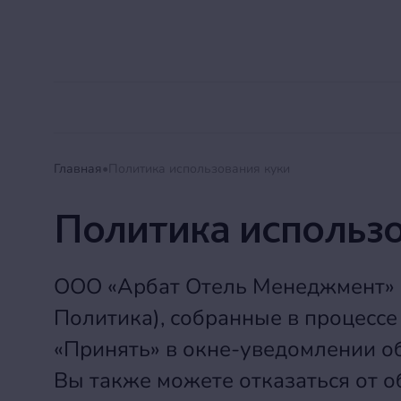
Alean Club Majestic
Мега Выгода
Акции
Главная
Политика использования куки
Политика использо
ООО «Арбат Отель Менеджмент» о
Политика), собранные в процессе
«Принять» в окне-уведомлении об
Вы также можете отказаться от о