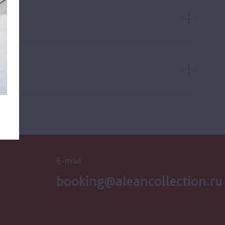
E-mail
booking@aleancollection.ru