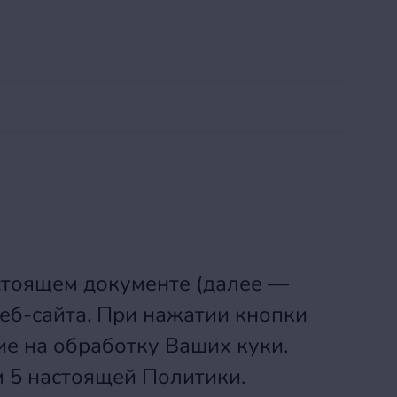
Заказать звонок
Все включено
ассейн
Спа-комплекс
Развлечения и спорт
Н
стоящем документе (далее —
еб-сайта. При нажатии кнопки
ие на обработку Ваших куки.
м 5 настоящей Политики.