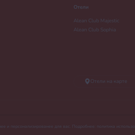
Отели
Alean Club Majestic
Alean Club Sophiа
Отели на карте
та без письменного разрешения запрещено.
нее и персонализированее для вас. Подробнее: политика использ