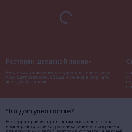
Ресторан шведской линии
С
Место гастрономических удовольствий - здесь
Сн
проходят завтраки, обеды и ужины в формате
ли
«шведской линии».
по
вы
Что доступно гостям?
На территории курорта гостям доступно все для
комфортного отдыха: развлекательная программа
для взрослых и детей, завтрак в формате “шведский