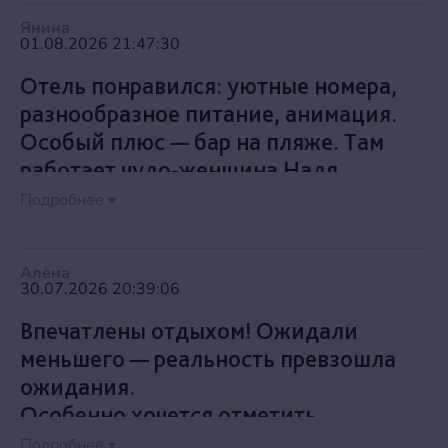
Янина
01.08.2026 21:47:30
Отель понравился: уютные номера,
разнообразное питание, анимация.
Особый плюс — бар на пляже. Там
работает чудо-женщина Надя,
которая всё успевает: и пиво налить,
Подробнее
и вкусные булочки предложить, и
кукурузу сварить, и фрукты
Алёна
выложить.
30.07.2026 20:39:06
Впечатлены отдыхом! Ожидали
меньшего — реальность превзошла
ожидания.
Особенно хочется отметить
администраторов ресепшена и
Подробнее