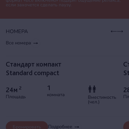
формат «Все включено» подарит ощущение релакса,
если захочется сделать паузу.
НОМЕРА
Все номера
Стандарт компакт
С
Standard compact
S
1
2
24м
2
комната
Площадь
Пл
Вместимость
(чел.)
Подробнее
Бронировать