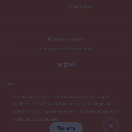
Партнерам
Отели на карте
Программа лояльности
Ⓒ 2026 Alean Collection
Все права защищены.
Мы обрабатываем куки, чтобы сделать наш сайт
Любое использование материалов сайта без
письменного разрешения запрещено.
удобнее и персонализированее для вас. Подробнее:
политика использования
куки
и
Политика обработки
Правовая информация
персональных данных.
Политика обработки персональных данных
Принять
Пользовательское соглашение