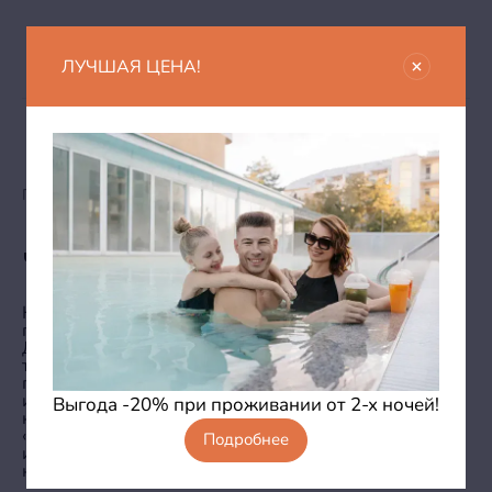
ЛУЧШАЯ ЦЕНА!
Главная
Блог
Чембурское озеро
Чембурское озеро
Краснодарский край по праву знаменит своими
природными оздоравливающими ресурсами. В
Джемете комфортный отдых обеспечивают не
только широкая береговая линия с пологим входом в
прозрачные воды Чёрного моря, Белый пляж с кафе
и барами, но и главная достопримечательность
Выгода -20% при проживании от 2-х ночей!
курорта — Чембурское озеро. Этот природный
«источник здоровья» расположен на окраине Анапы
Подробнее
и входит в плавневый комплекс — заболоченные
низины реки Анапки, давшей городу имя.