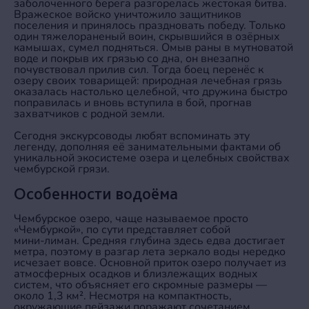
заболоченного берега разгорелась жестокая битва.
Вражеское войско уничтожило защитников
поселения и принялось праздновать победу. Только
один тяжелораненый воин, скрывшийся в озёрных
камышах, сумел подняться. Омыв раны в мутноватой
воде и покрыв их грязью со дна, он внезапно
почувствовал прилив сил. Тогда боец перенёс к
озеру своих товарищей: природная лечебная грязь
оказалась настолько целебной, что дружина быстро
поправилась и вновь вступила в бой, прогнав
захватчиков с родной земли.
Сегодня экскурсоводы любят вспоминать эту
легенду, дополняя её занимательными фактами об
уникальной экосистеме озера и целебных свойствах
чембурской грязи.
Особенности водоёма
Чембурское озеро, чаще называемое просто
«Чембуркой», по сути представляет собой
мини‑лиман. Средняя глубина здесь едва достигает
метра, поэтому в разгар лета зеркало воды нередко
исчезает вовсе. Основной приток озеро получает из
атмосферных осадков и близлежащих водных
систем, что объясняет его скромные размеры —
около 1,3 км². Несмотря на компактность,
окружающие пейзажи поражают сочетанием