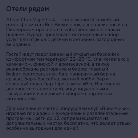
Отели рядом
Alean Club Majestic 4 — современный семейный
отель формата «Всё Включено», расположенный на
Пионерском проспекте с собственным песчаным
пляжем. Курорт ­предлагает оптимальный набор
услуг для отдыха с детьми и активных загородных
выходных.
Гостей ждут подогреваемый открытый бассейн с
комфортной температурой 22–26 °С, спа‑комплекс с
хаммамом, финской и аромасауной, а также
разнообразие ресторанов и баров: главный
буфет‑ресторан, снек‑бар, панорамный бар на
крыше, бар у бассейна, уютный лобби‑бар и
сезонный пляж‑бар. Программа «Все Включено»
дополняется анимацией, индивидуальными
экскурсиями и широким выбором спортивных
активностей.
Для маленьких гостей оборудован клуб «Вики‑Чики»,
игровые площадки и ежедневные развлекательные
программы; дети до 12 лет размещаются на
дополнительных местах бесплатно, что делает отдых
особенно выгодным для семей.