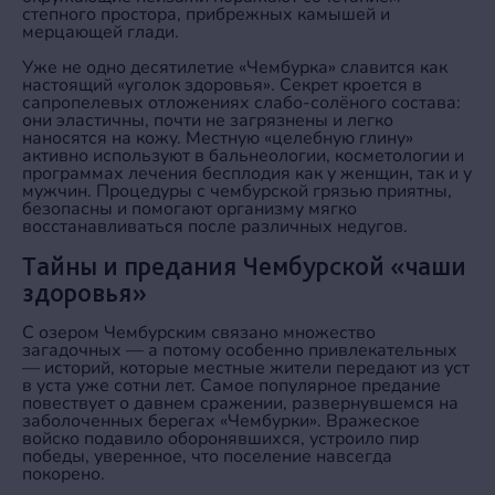
степного простора, прибрежных камышей и
мерцающей глади.
Уже не одно десятилетие «Чембурка» славится как
настоящий «уголок здоровья». Секрет кроется в
сапропелевых отложениях слабо‑солёного состава:
они эластичны, почти не загрязнены и легко
наносятся на кожу. Местную «целебную глину»
активно используют в бальнеологии, косметологии и
программах лечения бесплодия как у женщин, так и у
мужчин. Процедуры с чембурской грязью приятны,
безопасны и помогают организму мягко
восстанавливаться после различных недугов.
Тайны и предания Чембурской «чаши
здоровья»
С озером Чембурским связано множество
загадочных — а потому особенно привлекательных
— историй, которые местные жители передают из уст
в уста уже сотни лет. Самое популярное предание
повествует о давнем сражении, развернувшемся на
заболоченных берегах «Чембурки». Вражеское
войско подавило оборонявшихся, устроило пир
победы, уверенное, что поселение навсегда
покорено.