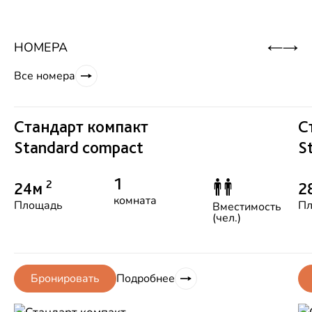
НОМЕРА
Все номера
Стандарт компакт
С
Standard compact
S
1
2
24м
2
комната
Площадь
Пл
Вместимость
(чел.)
Подробнее
Бронировать