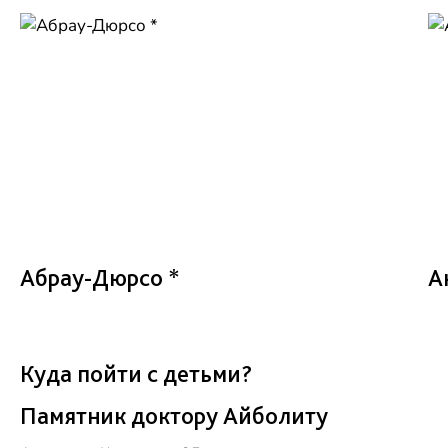
Абрау-Дюрсо *
А
Куда пойти с детьми?
Памятник доктору Айболиту