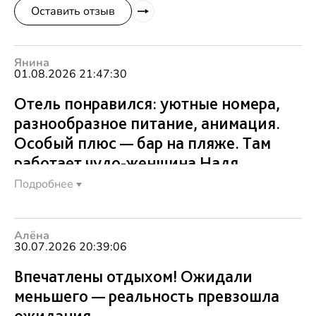
Оставить отзыв
Янина
01.08.2026 21:47:30
Отель понравился: уютные номера,
разнообразное питание, анимация.
Особый плюс — бар на пляже. Там
работает чудо-женщина Надя,
которая всё успевает: и пиво налить,
Подробнее
и вкусные булочки предложить, и
кукурузу сварить, и фрукты
Алёна
выложить.
30.07.2026 20:39:06
Впечатлены отдыхом! Ожидали
меньшего — реальность превзошла
ожидания.