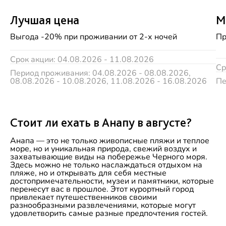
Лучшая цена
М
Выгода -20% при проживании от 2-х ночей
Пр
Срок акции: 04.08.2026 - 11.08.2026
Ср
Период проживания: 04.08.2026 - 08.08.2026,
08.08.2026 - 10.08.2026, 11.08.2026 - 16.08.2026
Пе
Стоит ли ехать в Анапу в августе?
Анапа — это не только живописные пляжи и теплое
море, но и уникальная природа, свежий воздух и
захватывающие виды на побережье Черного моря.
Здесь можно не только наслаждаться отдыхом на
пляже, но и открывать для себя местные
достопримечательности, музеи и памятники, которые
перенесут вас в прошлое. Этот курортный город
привлекает путешественников своими
разнообразными развлечениями, которые могут
удовлетворить самые разные предпочтения гостей.