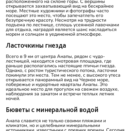
расположенного на склоне горы. С вершины
открывается захватывающий вид на бескрайнее
море. Местные художники и фотографы часто
посещают это место, чтобы запечатлеть его
безупречную красоту. Несмотря на трудности
подъема по лестнице, сплошь усеянной лавочками
для отдыха, наградой является шанс насладиться
морем и солнцем в уединенной атмосфере.
Ласточкины гнезда
Всего в 9 км от центра Анапы, рядом с чудо-
лестницей, находится смотровая площадка, где
раньше располагались настоящие птичьи гнезда.
Однако, с ростом туристического потока, ласточки
покинули эти места. Тем не менее, с высокого утеса
открывается панорамный вид на Черное море,
побережье и курортные кварталы Анапы. Это
идеальное место для прогулок на свежем воздухе,
наблюдения за закатом и встречи теплых летних
ночей.
Бюветы с минеральной водой
Анапа славится не только своими пляжами и
климатом, но и целебными минеральными
источниками, известными с древних времен. Сегодня