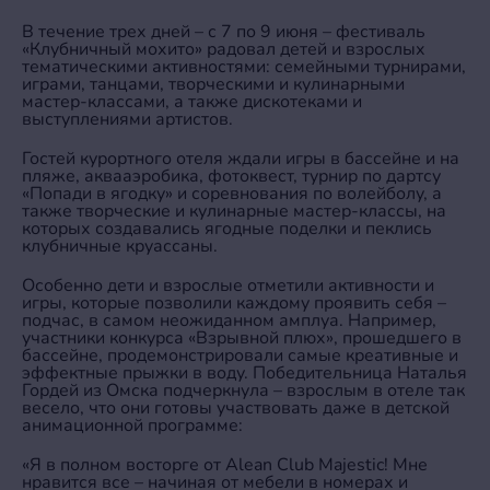
В течение трех дней – с 7 по 9 июня – фестиваль
«Клубничный мохито» радовал детей и взрослых
тематическими активностями: семейными турнирами,
играми, танцами, творческими и кулинарными
мастер-классами, а также дискотеками и
выступлениями артистов.
Гостей курортного отеля ждали игры в бассейне и на
пляже, аквааэробика, фотоквест, турнир по дартсу
«Попади в ягодку» и соревнования по волейболу, а
также творческие и кулинарные мастер-классы, на
которых создавались ягодные поделки и пеклись
клубничные круассаны.
Особенно дети и взрослые отметили активности и
игры, которые позволили каждому проявить себя –
подчас, в самом неожиданном амплуа. Например,
участники конкурса «Взрывной плюх», прошедшего в
бассейне, продемонстрировали самые креативные и
эффектные прыжки в воду. Победительница Наталья
Гордей из Омска подчеркнула – взрослым в отеле так
весело, что они готовы участвовать даже в детской
анимационной программе:
«Я в полном восторге от Alean Club Majestic! Мне
нравится все – начиная от мебели в номерах и