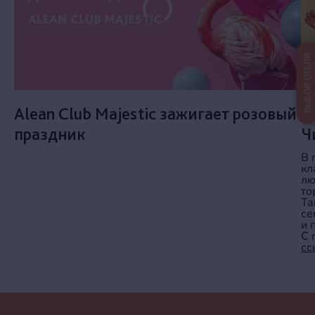
ВЫБОР ОТЕЛЯ
Alean Club Majestic зажигает розовый
В
праздник
Ч
В 
кл
лю
то
Та
се
и 
С 
сс