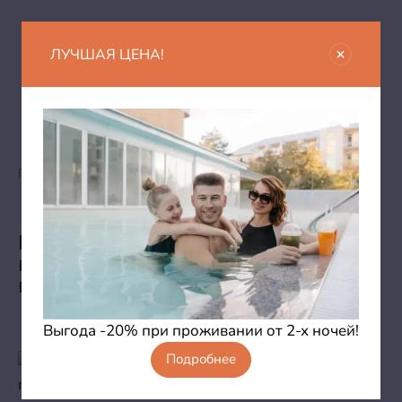
ЛУЧШАЯ ЦЕНА!
В Alean Club Majestic состоялся
Главная
Новости
масштабный гастрофестиваль со вкусом
клубники
В Alean Club Majestic состоялся
масштабный гастрофестиваль со
вкусом клубники
Выгода -20% при проживании от 2-х ночей!
Подробнее