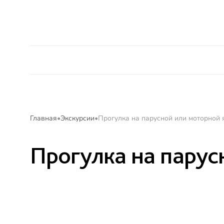
Alean Club Majestic
Мега Выгода
Акции
Главная
Экскурсии
Прогулка на парусной или моторной 
Прогулка на парус