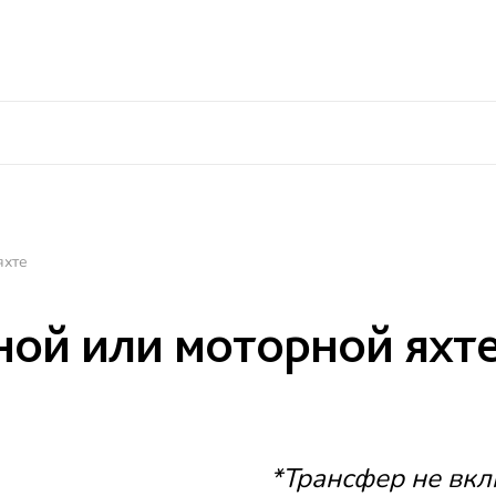
8 800 250 00 30
Заказ трансфера
Экскурсии
Номера
Рестораны и бары
Для детей
Пляж и б
яхте
ной или моторной яхт
*Трансфер не вкл